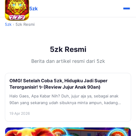
5zk
5zk
›
5zk Resmi
5zk Resmi
Berita dan artikel resmi dari 5zk
OMG! Setelah Coba 5zk, Hidupku Jadi Super
Terorganisir! ✨ (Review Jujur Anak 90an)
Halo Gaes, Apa Kabar Nih? Duh, jujur aja ya, sebagai anak
90an yang sekarang udah sibuknya minta ampun, kadang
aku...
19 Apr 2026